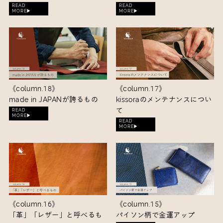
READ
READ
MORE▶︎
MORE▶︎
《column.18》
《column.17》
made in JAPANが誇るもの
kissoraのメンテナンスについ
て
READ
MORE▶︎
READ
MORE▶︎
《column.16》
《column.15》
「革」「レザー」と呼べるも
パイソン柄で金運アップ