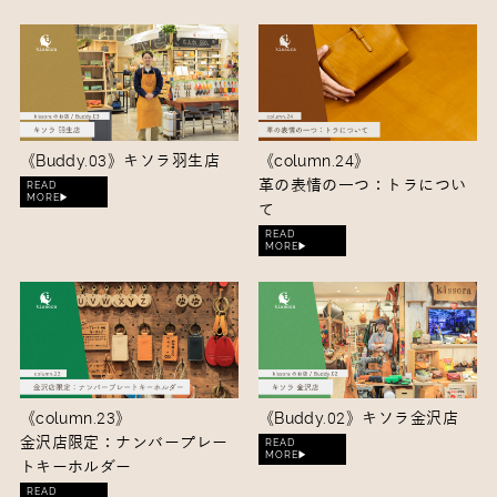
《Buddy.03》
キソラ羽生店
《column.24》
革の表情の一つ：トラについ
READ
MORE▶︎
て
READ
MORE▶︎
《column.23》
《Buddy.02》
キソラ金沢店
金沢店限定：ナンバープレー
READ
MORE▶︎
トキーホルダー
READ