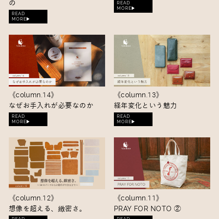
の
READ
MORE▶︎
READ
MORE▶︎
《column.14》
《column.13》
なぜお手入れが必要なのか
経年変化という魅力
READ
READ
MORE▶︎
MORE▶︎
《column.12》
《column.11》
想像を超える、緻密さ。
PRAY FOR NOTO ②
READ
READ