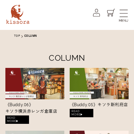
kissora公式オンラインショップ -
TOP
COLUMN
COLUMN
《Buddy.06》
《Buddy.05》
キソラ新利府店
キソラ横浜赤レンガ倉庫店
READ
MORE▶︎
READ
MORE▶︎