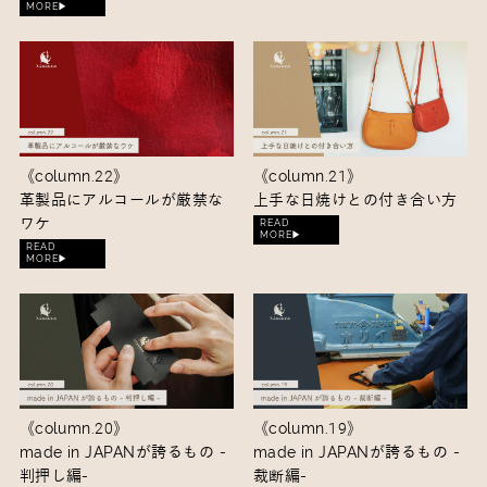
MORE▶︎
《column.22》
《column.21》
革製品にアルコールが厳禁な
上手な日焼けとの付き合い方
ワケ
READ
MORE▶︎
READ
MORE▶︎
《column.20》
《column.19》
made in JAPANが誇るもの -
made in JAPANが誇るもの -
判押し編-
裁断編-