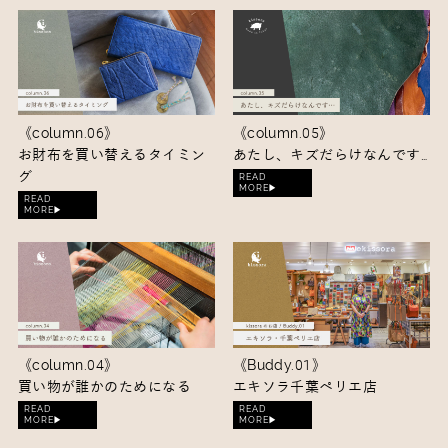
《column.06》
《column.05》
お財布を買い替えるタイミン
あたし、キズだらけなんです…
グ
READ
MORE▶︎
READ
MORE▶︎
《column.04》
《Buddy.01》
買い物が誰かのためになる
エキソラ千葉ペリエ店
READ
READ
MORE▶︎
MORE▶︎