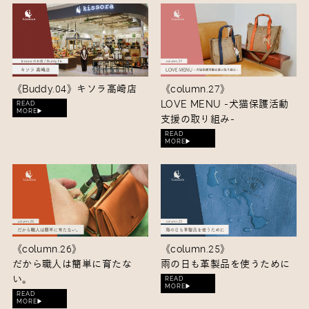
《Buddy.04》
キソラ高崎店
《column.27》
LOVE MENU -犬猫保護活動
READ
MORE▶︎
支援の取り組み-
READ
MORE▶︎
《column.26》
《column.25》
だから職人は簡単に育たな
雨の日も革製品を使うために
い。
READ
MORE▶︎
READ
MORE▶︎