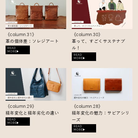
《column.31》
《column.30》
革の個体差：ソレジアート
革って、すごくサステナブ
ル！
READ
MORE▶︎
READ
MORE▶︎
《column.29》
《column.28》
経年変化と経年劣化の違い
経年変化の魅力：サビアシリ
ーズ
READ
MORE▶︎
READ
MORE▶︎