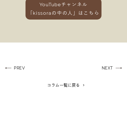
YouTubeチャンネル
「kissoraの中の人」はこちら
投
PREV
NEXT
稿
ナ
コラム一覧に戻る
ビ
ゲ
ー
シ
ョ
ン