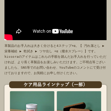
革製品のお手入れは大きく分けると4ステップ+α。【 汚れ落とし ▶︎
栄養補給 ▶︎ 乾拭き ▶︎ ツヤ出し +α（撥水スプレー）】です。
kissoraのアイテムはこれらの手順を踏んだお手入れを行っていただ
ければ、より長く革製品をお楽しみいただけます。ご不明点等ござい
ましたら、SNS等でのお問い合わせ、YouTubeのコメントにて受け付
けておりますので、お気軽にお申し付けください。
ケア用品ラインナップ
（一部）