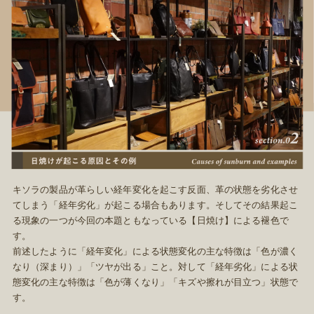
キソラの製品が革らしい経年変化を起こす反面、革の状態を劣化させ
てしまう「経年劣化」が起こる場合もあります。そしてその結果起こ
る現象の一つが今回の本題ともなっている【日焼け】による褪色で
す。
前述したように「経年変化」による状態変化の主な特徴は「色が濃く
なり（深まり）」「ツヤが出る」こと。対して「経年劣化」による状
態変化の主な特徴は「色が薄くなり」「キズや擦れが目立つ」状態で
す。