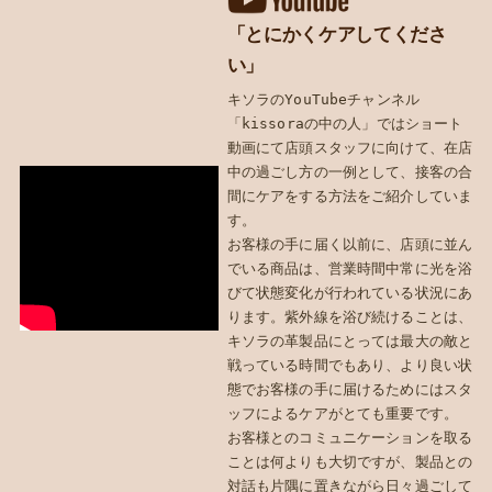
「とにかくケアしてくださ
い」
キソラのYouTubeチャンネル
「kissoraの中の人」ではショート
動画にて店頭スタッフに向けて、在店
中の過ごし方の一例として、接客の合
間にケアをする方法をご紹介していま
す。
お客様の手に届く以前に、店頭に並ん
でいる商品は、営業時間中常に光を浴
びて状態変化が行われている状況にあ
ります。紫外線を浴び続けることは、
キソラの革製品にとっては最大の敵と
戦っている時間でもあり、より良い状
態でお客様の手に届けるためにはスタ
ッフによるケアがとても重要です。
お客様とのコミュニケーションを取る
ことは何よりも大切ですが、製品との
対話も片隅に置きながら日々過ごして