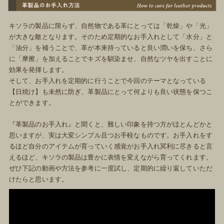
キソラの製品に限らず、自然物である革にとっては「乾燥」や「光」
が大きな敵となります。そのため定期的なお手入れとして「水分」と
「油分」を補うことで、革が本来持っていると良い潤いを保ち、さら
に「摩擦」を加えることでキズを馴染ませ、自然なツヤを出すことに
効果を発揮します。
そして、お手入れを定期的に行うことで今回のテーマとなっている
【日焼け】も未然に防ぎ、革製品にとって何よりも良い状態を保つこ
とができます。
『革製品のお手入れ』と聞くと、難しい印象を持つ方がほとんどかと
思いますが、実は大変シンプル且つお手軽なものです。お手入れをす
るほど自分のアイテムが育っていく感覚がお手入れ冥利に尽きると言
えるほど、キソラの製品は豊かに表情を変えながら育ってくれます。
ぜひ下記の動画や方法を参考に一度試し、定期的に繰り返していただ
けたらと思います。