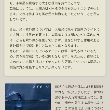
り、革製品が褪色する大きな理由を持つことです。
乾燥については、人間の肌と同様で保湿を欠かすことで発生し
ます。それは何よりも革が元々動物であったということが所以
しています。
また、光＝紫外線については、太陽光に限らず室内のライトに
も共通して注意が必要です。太陽光よりは弱いながら室内のラ
イトからも紫外線が発生しています。色を分解する作用のある
紫外線を浴び続けることはまさに毒となります。
さらに、店頭に並んでいるアイテムは常に陳列されているた
め、光を浴び続けている状態となります。そのため、鞄等にし
まわれている購入後のアイテムよりも店頭に並んでいる新品の
製品の方が褪色するリスクが高くなります。
前述では製品全体における日焼け
の例をご紹介しましたが、保管状
況やお手入れ方法によっては、部
分的に褪色が発生する場合もあり
ます。この場合はより目につきに