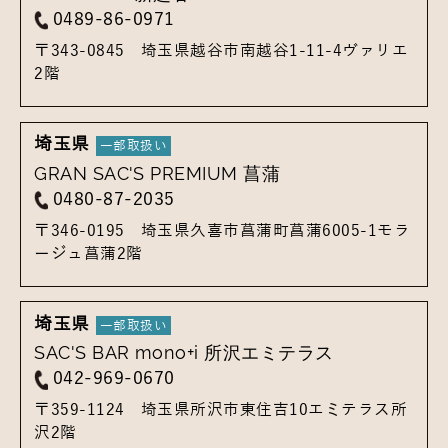
0489-86-0971
〒343-0845
埼玉県越谷市南越谷1-11-4
ヴァリエ
2階
埼玉県
GRAN SAC'S PREMIUM 菖蒲
0480-87-2035
〒346-0195
埼玉県久喜市菖蒲町菖蒲6005-1
モラ
ージュ菖蒲2階
埼玉県
SAC'S BAR mono+i 所沢エミテラス
042-969-0670
〒359-1124
埼玉県所沢市東住吉10
エミテラス所
沢2階